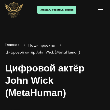
Заказать обратный звонок
→
→
Главная
Наши проекты
Цифровой актёр John Wick (MetaHuman)
Цифровой актёр
John Wick
(MetaHuman)
Фотореалистичный 3D-персонаж Джона
Вика с полной лицевой анимацией и
синхронизацией речи. Персонаж способен
реалистично воспроизводить мимику,
эмоции и движения, создавая эффект
живого присутствия. Проект