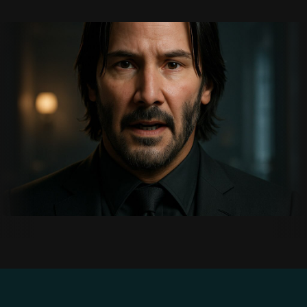
Презентация
Скачать
+7 916 009 9593
Информация
Полезно
О нас
Наша команда
Цены
Отзывы
Портфолио
Вопросы и ответы
Контакты
Вакансии
Услуги
VR разработка
AR разработка
AI-автоматизация
Разработка игр