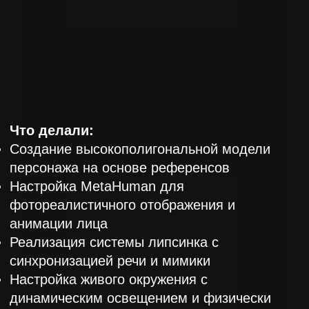
синхронизацией речи и мимики
Настройка живого окружения с
динамическим освещением и физически
корректными материалами
Интеграция модели в сцену с
возможностью интерактивного
взаимодействия
Оптимизация для использования в
реальном времени (игры, VR,
демонстрации)
Технологии:
Live Link Face
Unreal Engine 5
Blender
Substance Painter
MetaHuman